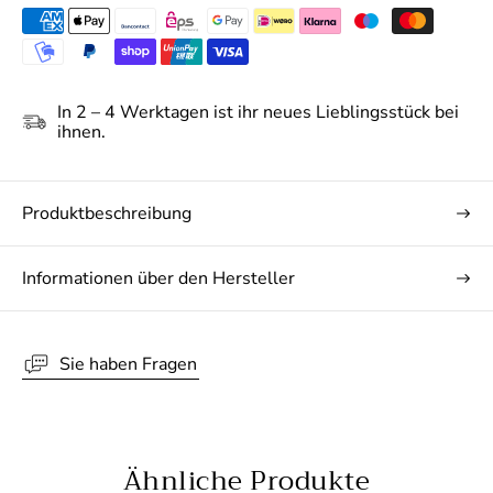
In 2 – 4 Werktagen ist ihr neues Lieblingsstück bei
ihnen.
10% Rabatt auf Ihre erste
Bestellung
Produktbeschreibung
Werden Sie Teil der White Label by RoFa
Community! Exklusive Vorteile und 10% Rabatt
auf Ihre erste Bestellung - direkt in Ihr Postfach.
Informationen über den Hersteller
Ihre E-Mail Adresse
Sie haben Fragen
JETZT 10% GUTSCHEIN ERHALTEN
Nein Danke
Ähnliche Produkte