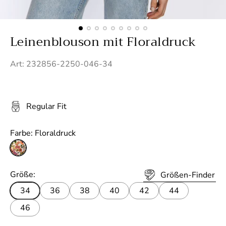
Leinenblouson mit Floraldruck
Art: 232856-2250-046-34
Regular Fit
Farbe:
Floraldruck
F
l
o
Größe:
Größen-Finder
r
34
36
38
40
42
44
a
46
l
d