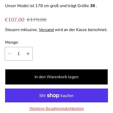
r
Unser Model ist 178 cm groß und trägt Größe
38
.
u
c
Verkaufspreis
Regulärer Preis
€107,00
€179,00
k
Steuern inklusive.
Versand
wird an der Kasse berechnet.
Menge:
In den Warenkorb legen
Weitere Bezahlmöglichkeiten