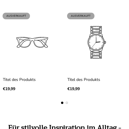
PRODUKTBEZEICHNUNG:
PRODUKTBEZEICHNUNG:
AUSVERKAUFT
AUSVERKAUFT
Titel des Produkts
Titel des Produkts
Regulärer Preis
Regulärer Preis
€19,99
€19,99
Für stilvolle Inspiration im Alltag -