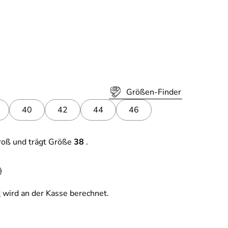
Größen-Finder
40
42
44
46
roß und trägt Größe
38
.
r Preis
0
d
wird an der Kasse berechnet.