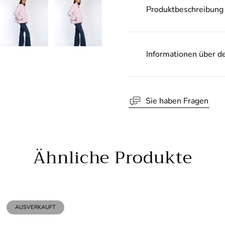
Produktbeschreibung
Informationen über d
Sie haben Fragen
Ähnliche Produkte
10% Rabatt 
Bes
PRODUKTBEZEICHNUNG:
AUSVERKAUFT
Werden Sie Teil der Wh