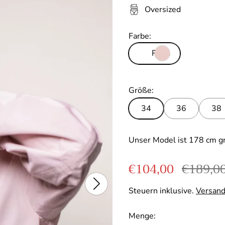
Oversized
Farbe:
Rosa
Größe:
34
36
38
Unser Model ist 178 cm g
Verkaufspreis
Reguläre
€104,00
€189,0
Steuern inklusive.
Versan
Menge: