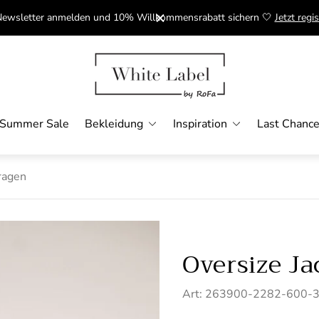
ewsletter anmelden und 10% Willkommensrabatt sichern 🤍
Jetzt regis
Laden-Logo"
Summer Sale
Bekleidung
Inspiration
Last Chanc
ragen
Oversize J
Art: 263900-2282-600-