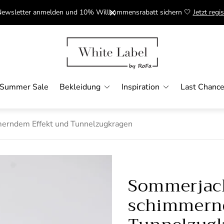
ewsletter anmelden und 10% Willkommensrabatt sichern 🤍
Jetzt regis
Laden-Logo"
Summer Sale
Bekleidung
Inspiration
Last Chanc
erndem Effekt und Tunnelzugkragen
Sommerjac
schimmern