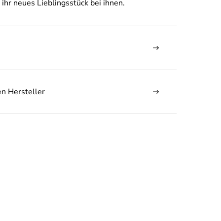
 ihr neues Lieblingsstück bei ihnen.
en Hersteller
auf Ihre erste
tellung