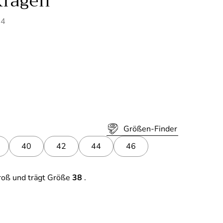
kragen
34
Größen-Finder
40
42
44
46
roß und trägt Größe
38
.
 Preis