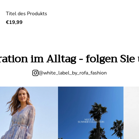
Titel des Produkts
Regulärer Preis
€19,99
iration im Alltag - folgen Si
@white_label_by_rofa_fashion