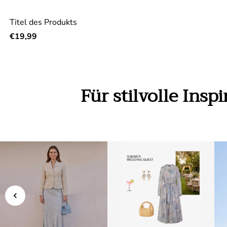
Titel des Produkts
Regulärer Preis
€19,99
Für stilvolle Insp