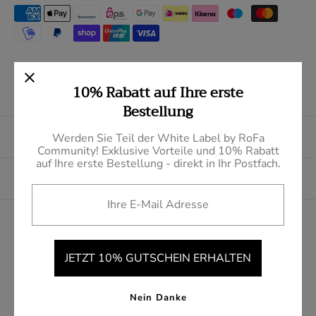
In 2 – 4 Werktagen ist ihr neues Lieblingsstück bei
ihnen.
10% Rabatt auf Ihre erste
Bestellung
Produktbeschreibung
Werden Sie Teil der White Label by RoFa
Community! Exklusive Vorteile und 10% Rabatt
auf Ihre erste Bestellung - direkt in Ihr Postfach.
Informationen über den Hersteller
Ihre E-Mail Adresse
Sie haben Fragen
JETZT 10% GUTSCHEIN ERHALTEN
Nein Danke
Ähnliche Produkte