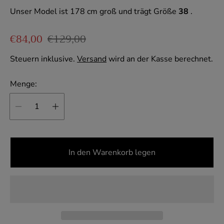
Unser Model ist 178 cm groß und trägt Größe
38
.
Verkaufspreis
Regulärer Preis
€84,00
€129,00
Steuern inklusive.
Versand
wird an der Kasse berechnet.
Menge:
In den Warenkorb legen