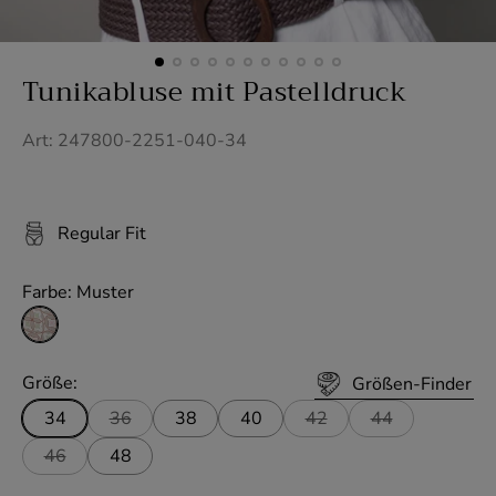
Tunikabluse mit Pastelldruck
Art: 247800-2251-040-34
Regular Fit
Farbe:
Muster
M
u
s
Größe:
Größen-Finder
t
34
36
38
40
42
44
e
46
48
r