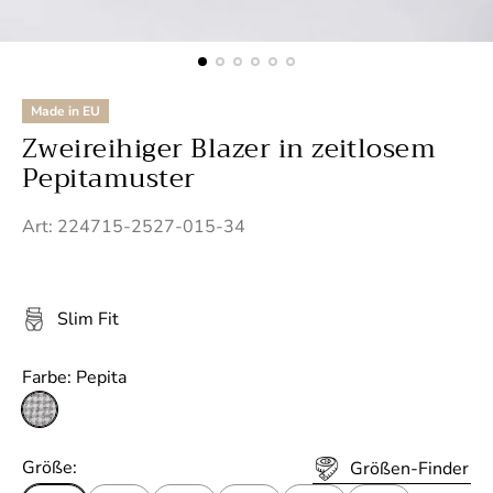
Made in EU
Zweireihiger Blazer in zeitlosem
Pepitamuster
Art: 224715-2527-015-34
Slim Fit
Farbe:
Pepita
P
e
p
Größe:
Größen-Finder
i