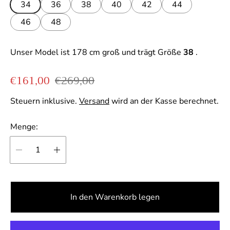
34
36
38
40
42
44
t
46
48
a
Unser Model ist 178 cm groß und trägt Größe
38
.
Verkaufspreis
Regulärer Preis
€161,00
€269,00
Steuern inklusive.
Versand
wird an der Kasse berechnet.
Menge:
In den Warenkorb legen