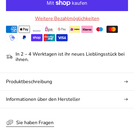
Weitere Bezahlmöglichkeiten
10% Rabatt auf Ihre erste
In 2 – 4 Werktagen ist ihr neues Lieblingsstück bei
Bestellung
ihnen.
Werden Sie Teil der White Label by RoFa
Community! Exklusive Vorteile und 10% Rabatt
auf Ihre erste Bestellung - direkt in Ihr Postfach.
Produktbeschreibung
Ihre E-Mail Adresse
Informationen über den Hersteller
JETZT 10% GUTSCHEIN ERHALTEN
Sie haben Fragen