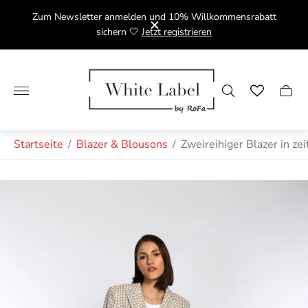
Zum Newsletter anmelden und 10% Willkommensrabatt
*
sichern 🤍
Jetzt registrieren
Laden-Logo"
Schub
Startseite
/
Blazer & Blousons
/
Zweireihiger Blazer in z