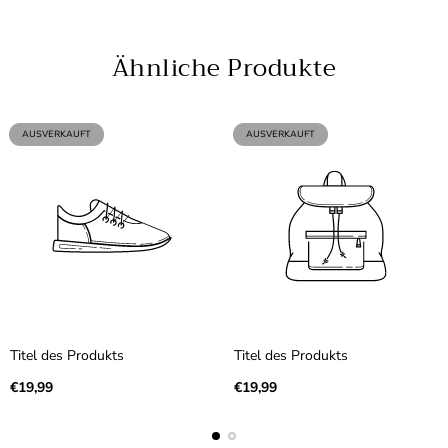
Nein Danke
Ähnliche Produkte
PRODUKTBEZEICHNUNG:
PRODUKTBEZEICHNUNG:
AUSVERKAUFT
AUSVERKAUFT
Titel des Produkts
Titel des Produkts
Regulärer Preis
Regulärer Preis
€19,99
€19,99